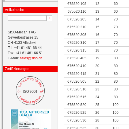
675520.105
12
60
Artikelsuche
675520.110
13
60
675520.205
14
70
675520.210
15
70
SISO-Mecanis AG
675520.305
16
70
Gewerbestrasse 15
CH-4123 Allschwil
675520.310
17
70
Tel: +41 61 481 66 44
675520.315
18
70
Fax: +41 61 481 66 51
E-Mail:
sales@siso.ch
675520.405
19
80
675520.410
20
80
Zertifizierungen
675520.415
21
80
675520.505
22
80
675520.510
23
80
675520.515
24
80
675520.520
25
100
675520.525
26
100
675520.530
28
100
675520.535
30
100