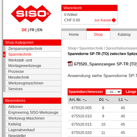
Warenkorb
0 Artikel
CHF 0.00
zur Kasse
DE
|
FR
|
EN
Home
Shop
Katalog
Shop-Kategorien
Shop /
Spanntechnik
/
Spreizhülsenspan
Zerspanungstechnik
Spanndorne SP-TR (TO) zwischen Spitz
Spanntechnik
Werkstatt- und
675520..Spannzangen SP-TR (TO
Montagewerkzeuge
Prozesse
Anwendung siehe Spanndorne SP-T
Messtechnik
Werkzeugmaschinen
Services
Spanndurchmesser
Länge
Art. Nr.
D1
L1
Besonderes
Aktionen
675520.005
8
40
Engineering SISO-Werkzeuge
675520.010
9
40
Werkzeug-Maschinen
Katalog
675520.015
10
45
Lagerabverkauf
675520.020
11
45
Newsletter