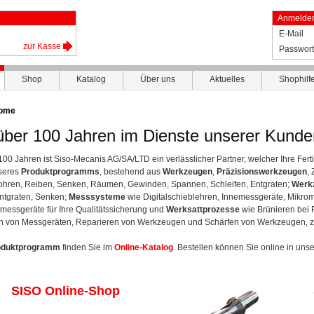
Anmelde
E-Mail
zur Kasse
Passwort
Shop
Katalog
Über uns
Aktuelles
Shophilf
ome
 über 100 Jahren im Dienste unserer Kunde
 100 Jahren ist Siso-Mecanis AG/SA/LTD ein verlässlicher Partner, welcher Ihre Fe
nseres
Produktprogramms
, bestehend aus
Werkzeugen
,
Präzisionswerkzeugen
,
hren, Reiben, Senken, Räumen, Gewinden, Spannen, Schleifen, Entgraten;
Werk
ntgraten, Senken;
Messsysteme
wie Digitalschieblehren, Innemessgeräte, Mikrom
messgeräte für Ihre Qualitätssicherung und
Werksattprozesse
wie Brünieren bei
en von Messgeräten, Reparieren von Werkzeugen und Schärfen von Werkzeugen, z
oduktprogramm
finden Sie im
Online-Katalog
. Bestellen können Sie online in un
SISO Online-Shop