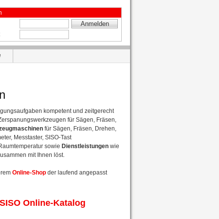
n
e
n
rtigungsaufgaben kompetent und zeitgerecht
 Zerspanungswerkzeugen für Sägen, Fräsen,
zeugmaschinen
für Sägen, Fräsen, Drehen,
eter, Messtaster, SISO-Tast
 Raumtemperatur sowie
Dienstleistungen
wie
usammen mit Ihnen löst.
serem
Online-Shop
der laufend angepasst
SISO Online-Katalog