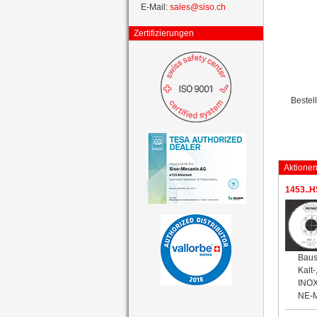
E-Mail:
sales@siso.ch
Zertifizierungen
Bestel
Aktione
1453..H
Baus
Kalt
INOX
NE-M