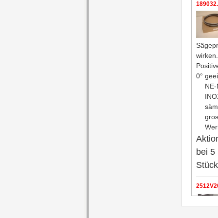
189032
Sägepr
wirken.
Positi
0° geei
NE-
INO
sämt
gros
Wer
Aktio
bei 5
Stüc
2512V20
2518V38