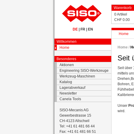
Warenkorb
0 Artikel
CHF 0.00
DE
|
FR
|
EN
Home
Willkommen
Home /
H
Home
Seit
Besonderes
Aktionen
Seit über
Engineering SISO-Werkzeuge
mittels u
Werkzeug-Maschinen
Drehen,Bo
Katalog
Bohren, E
Lagerabverkauf
Fühlhebel
Newsletter
Kalibrier
Canela Tools
Unser
Pr
SISO-Mecanis AG
wird.
Gewerbestrasse 15
CH-4123 Allschwil
Tel: +41 61 481 66 44
Fax: +41 61 481 66 51