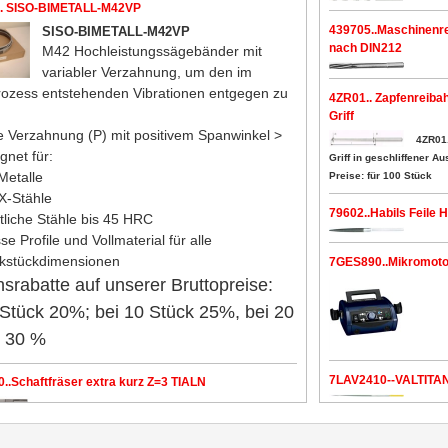
.. SISO-BIMETALL-M42VP
439705..Maschinenre
SISO-BIMETALL-M42VP
nach DIN212
M42 Hochleistungssägebänder mit
variabler Verzahnung, um den im
ozess entstehenden Vibrationen entgegen zu
4ZR01.. Zapfenreiba
Griff
ve Verzahnung (P) mit positivem Spanwinkel >
4ZR01.
gnet für:
Griff in geschliffener 
Metalle
Preise: für 100 Stück
X-Stähle
79602..Habils Feile H
liche Stähle bis 45 HRC
se Profile und Vollmaterial für alle
kstückdimensionen
7GES890..Mikromot
nsrabatte auf unserer Bruttopreise:
 Stück 20%; bei 10 Stück 25%, bei 20
k 30 %
7LAV2410--VALTITAN
..Schaftfräser extra kurz Z=3 TIALN
Adapter, Sender und
10..Hartmetallschaftfräser mit ungleichem Drall