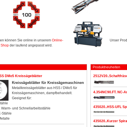
len können Sie online in unserem
Online-
Unser Prod
Shop
der laufend angepasst wird.
n
Produktneuheiten
SS DMo5 Kreissägeblätter
2512V20..Schaftfräs
Kreissägeblätter für Kreissägemaschinen
Metallkreissägeblätter aus HSS / DMo5 für
4.354NC90.FT. NC-An
Kreissägemaschinen, dampfbehandelt.
Geeignet für:
tähle
435020..HSS-UFL Spi
-, Warm- und Schnellarbeitsstähle
-Stähle
etalle
435020..Kurzer Spir