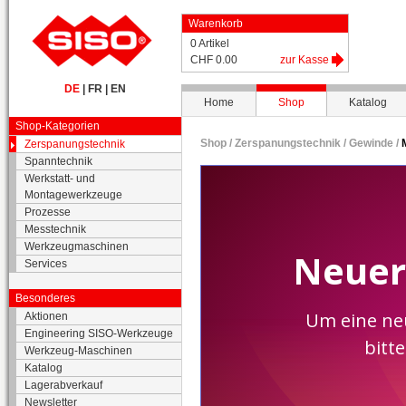
Warenkorb
0 Artikel
CHF 0.00
zur Kasse
DE
|
FR
|
EN
Home
Shop
Katalog
Shop-Kategorien
Shop /
Zerspanungstechnik
/
Gewinde
/
Zerspanungstechnik
Spanntechnik
Werkstatt- und
Montagewerkzeuge
Prozesse
Messtechnik
Werkzeugmaschinen
Services
Besonderes
Aktionen
Engineering SISO-Werkzeuge
Werkzeug-Maschinen
Katalog
Lagerabverkauf
Newsletter