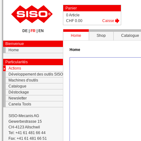
Panier
0 Article
CHF 0.00
Caisse
DE
|
FR
|
EN
Home
Shop
Catalogue
Bienvenue
Home
Home
Particularités
Actions
Développement des outils SISO
Machines d'outils
Catalogue
Déstockage
Newsletter
Canela Tools
SISO-Mecanis AG
Gewerbestrasse 15
CH-4123 Allschwil
Tel: +41 61 481 66 44
Fax: +41 61 481 66 51