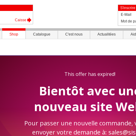
S'inscrire
E-Mail
Caisse
Mot de p
Shop
Catalogue
C'est nous
Actualitées
Ai