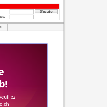
asse
de